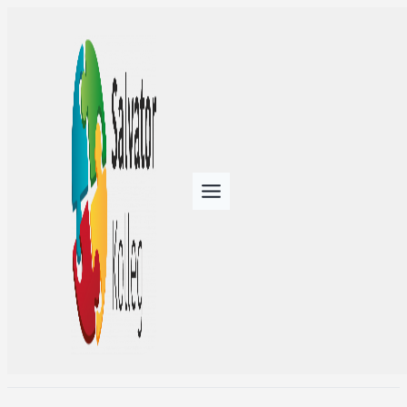
staatl. anerkannte
Erzieher:innen,
Sozialarbeiter:innen
(w/m/d)
·
Aug. 8, 2023
·