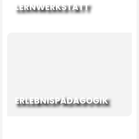
LERNWERKSTATT
ERLEBNISPÄDAGOGIK