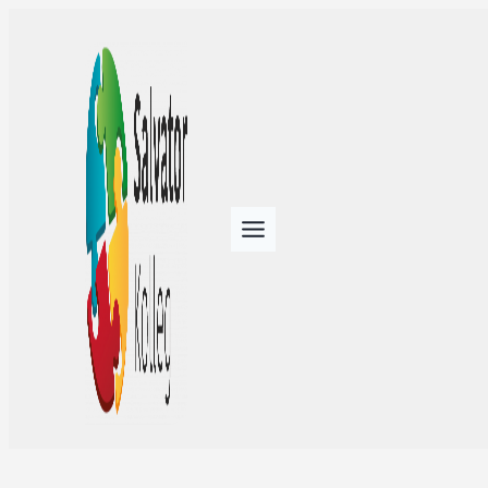
Titel des Inhalts-Blocks #1
Nam impedit natus non vivamus error. Beatae magnam
quis dolorum corporis vestibulum, velit phasellus pharetra!
Diam habitant mi eleifend ullamco est quasi diam enim!
Est hic corporis interdum iusto mattis, natus habitant,
pretium! Pede ultricies eleifend
Titel des Inhalts-Blocks #2
Nam impedit natus non vivamus error. Beatae magnam
quis dolorum corporis vestibulum, velit phasellus pharetra!
Diam habitant mi eleifend ullamco est quasi diam enim!
Est hic corporis interdum iusto mattis, natus habitant,
pretium! Pede ultricies eleifend